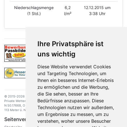
Niederschlagsmenge
6,2
12.12.2015 um
(1 Std.)
l/m²
3:38 Uhr
Ihre Privatsphäre ist
uns wichtig
Diese Website verwendet Cookies
und Targeting Technologien, um
Ihnen ein besseres Internet-Erlebnis
zu ermöglichen und die Werbung,
die Sie sehen, besser an Ihre
© 2015-2026
ITbrk
Bedürfnisse anzupassen. Diese
Private Wetterstation Bruchköbel
N 50.17668, O 8.92512
Technologien nutzen wir außerdem,
113 Meter ü. NN.
um Ergebnisse zu messen, um zu
Seitenverzeichnis
Weitere Infos
verstehen, woher unsere Besucher