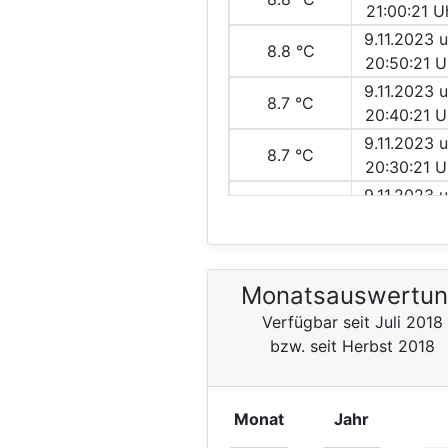
21:00:21 U
9.11.2023 
8.8 °C
20:50:21 U
9.11.2023 
8.7 °C
20:40:21 U
9.11.2023 
8.7 °C
20:30:21 U
9.11.2023 
8.7 °C
20:20:21 U
9.11.2023 
8.7 °C
20:10:21 U
Monatsauswertu
9.11.2023 
8.7 °C
Verfügbar seit Juli 2018
20:00:21 U
bzw. seit Herbst 2018
Monat
Jahr
Fi