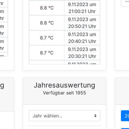
hr
9.11.2023 um
8.8 °C
um
21:00:21 Uhr
hr
9.11.2023 um
8.8 °C
um
20:50:21 Uhr
hr
9.11.2023 um
8.7 °C
um
20:40:21 Uhr
hr
9.11.2023 um
8.7 °C
um
20:30:21 Uhr
hr
9.11.2023 um
8.7 °C
um
20:20:21 Uhr
hr
9.11.2023 um
8.7 °C
ng
Jahresauswertung
um
20:10:21 Uhr
Verfügbar seit 1955
hr
9.11.2023 um
8.7 °C
20:00:21 Uhr
9.11.2023 um
8.8 °C
2
19:50:21 Uhr
ll
9.11.2023 um
8.8 °C